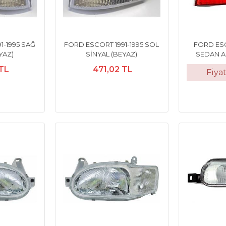
1-1995 SAĞ
FORD ESCORT 1991-1995 SOL
FORD ESC
YAZ)
SİNYAL (BEYAZ)
SEDAN A
 TL
471,02 TL
Fiya