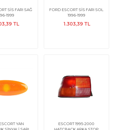
RT SİS FARI SAĞ
FORD ESCORT SİS FARI SOL
996-1999
1996-1999
03,39 TL
1.303,39 TL
ESCORT YAN
ESCORT 1995-2000
 SİNYALİ SARI
HATCBACK ARKA STOP