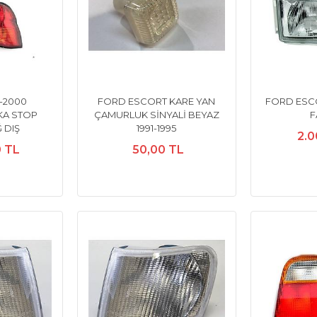
-2000
FORD ESCORT KARE YAN
FORD ESCO
KA STOP
ÇAMURLUK SİNYALİ BEYAZ
F
 DIŞ
1991-1995
2.0
0 TL
50,00 TL