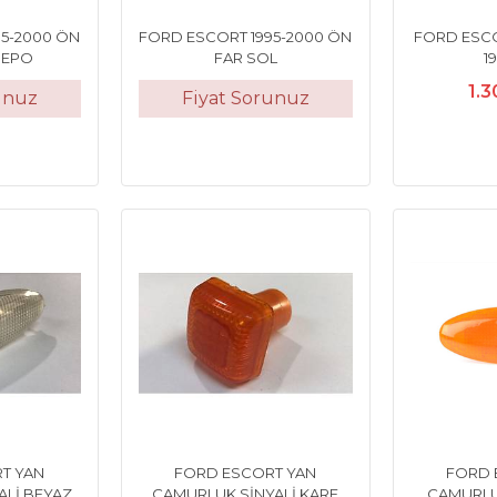
95-2000 ÖN
FORD ESCORT 1995-2000 ÖN
FORD ESCO
DEPO
FAR SOL
1
1.3
unuz
Fiyat Sorunuz
T YAN
FORD ESCORT YAN
FORD 
ALİ BEYAZ
ÇAMURLUK SİNYALİ KARE
ÇAMURLUK