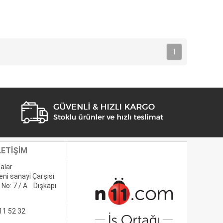
1
LETİŞİM
alar
eni sanayi Çarşısı
 No: 7 / A Dışkapı
11 52 32