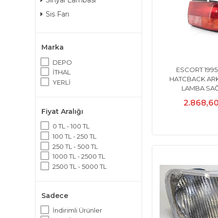
Sinyal Lambası
Sis Farı
Marka
DEPO
ESCORT 1995
İTHAL
HATCBACK AR
YERLİ
LAMBA SAĞ
2.868,6
Fiyat Aralığı
0 TL - 100 TL
100 TL - 250 TL
250 TL - 500 TL
1000 TL - 2500 TL
2500 TL - 5000 TL
Sadece
İndirimli Ürünler