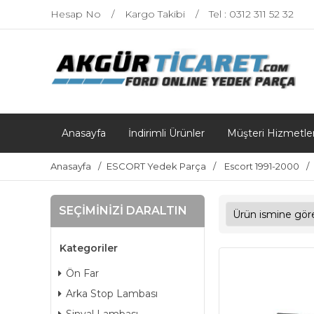
Hesap No
Kargo Takibi
Tel : 0312 311 52 32
Anasayfa
İndirimli Ürünler
Müşteri Hizmetler
Anasayfa
ESCORT Yedek Parça
Escort 1991-2000
SEÇIMINIZI DARALTIN
Kategoriler
Ön Far
Arka Stop Lambası