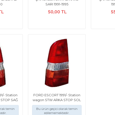
00
SARI 1991-1995
19
TL
50,00 TL
5
/- Station
FORD ESCORT 1991/- Station
 STOP SAĞ
wagon STW ARKA STOP SOL
arak temin
Bu ürün geçici olarak temin
edir.
edilememektedir.