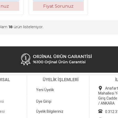
unuz
Fiyat Sorunuz
oplam
18
ürün listeleniyor.
MSAL
ÜYELİK İŞLEMLERİ
İ
Anafart
Yeni Üyelik
Mahallesi Y
Giriş Cadde
esi
Üye Girişi
/ ANKARA
esi
Üyelik Bilgileriniz
0 312 3