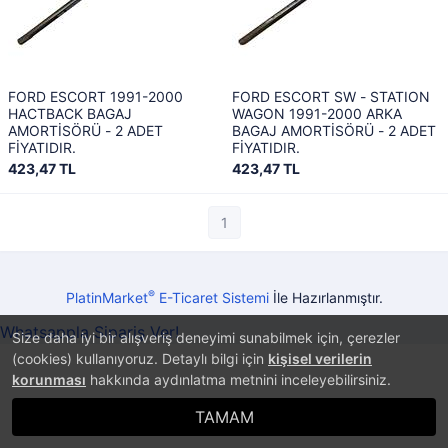
FORD ESCORT 1991-2000
FORD ESCORT SW - STATION
HACTBACK BAGAJ
WAGON 1991-2000 ARKA
AMORTİSÖRÜ - 2 ADET
BAGAJ AMORTİSÖRÜ - 2 ADET
FİYATIDIR.
FİYATIDIR.
423,47 TL
423,47 TL
1
®
PlatinMarket
E-Ticaret Sistemi
İle Hazırlanmıştır.
Whatsappla Sipariş Ver!
Size daha iyi bir alışveriş deneyimi sunabilmek için, çerezler
(cookies) kullanıyoruz. Detaylı bilgi için
kişisel verilerin
korunması
hakkında aydınlatma metnini inceleyebilirsiniz.
TAMAM