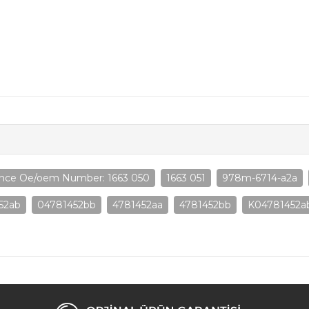
ence Oe/oem Number: 1663 050
1663 051
978m-6714-a2a
52ab
04781452bb
4781452aa
4781452bb
K04781452a