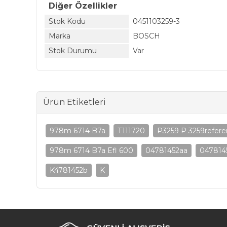
Diğer Özellikler
Stok Kodu
0451103259-3
Marka
BOSCH
Stok Durumu
Var
Ürün Etiketleri
978m 6714 B7a
T111720
P3259 P 3259refer
978m 6714 B7a Efl 600
04781452aa
047814
K4781452b
K