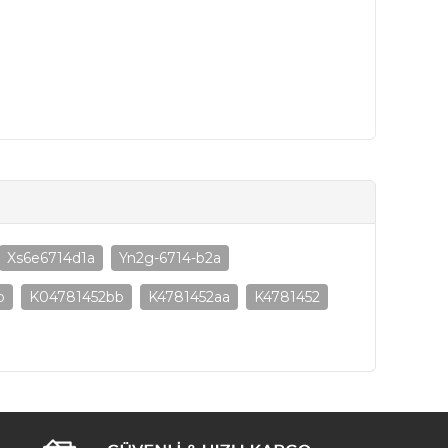
Xs6e6714d1a
Yn2g-6714-b2a
b
K04781452bb
K4781452aa
K4781452