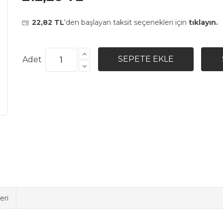
22,82 TL
'den başlayan taksit seçenekleri için
tıklayın.
Adet
eri