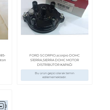
985-
FORD SCORPIO,scorpio DOHC
nton
SİERRA,SIERRA DOHC MOTOR
DİSTRİBÜTÖR KAPAĞI
Bu ürün geçici olarak temin
edilememektedir.