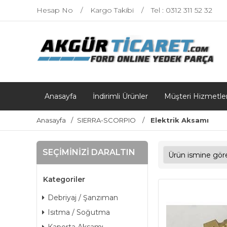
Hesap No
Kargo Takibi
Tel : 0312 311 52 32
Anasayfa
İndirimli Ürünler
Müşteri Hizmetler
Anasayfa
SIERRA-SCORPIO
Elektrik Aksamı
SEÇIMINIZI DARALTIN
Kategoriler
Debriyaj / Şanzıman
Isıtma / Soğutma