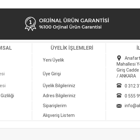
MSAL
ÜYELİK İŞLEMLERİ
İ
Anafart
Yeni Üyelik
Mahallesi Y
Giriş Cadde
esi
Üye Girişi
/ ANKARA
esi
Üyelik Bilgileriniz
0 312 3
Gizliliği
Adres Bilgileriniz
0 555 9
Siparişlerim
info@a
Alışveriş Listem