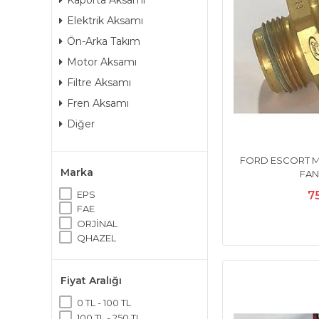
Kaporta Aksamı
Elektrik Aksamı
Ön-Arka Takım
Motor Aksamı
Filtre Aksamı
Fren Aksamı
Diğer
FORD ESCORT MK4 
Marka
FAN
7
EPS
FAE
ORJİNAL
QHAZEL
Fiyat Aralığı
0 TL - 100 TL
100 TL - 250 TL