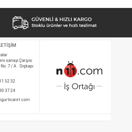
LETİŞİM
alar
eni sanayi Çarşısı
 No: 7 / A Dışkapı
11 52 32
90 37 24
kgurticaret.com