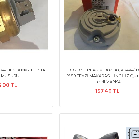
FIESTA MK2 1.1 1.3 1.4
FORD SIERRA 2.0,1987-88, XR4X4i 1
 MÜŞÜRÜ
1989 TEVZİ MAKARASI - İNGİLİZ Qui
Hazell MARKA
5,00 TL
157,40 TL