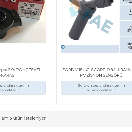
orpio 2.0i DOHC TEVZİ
FORD V 184 01-SCORPIO 94- KRANK 
AKARASI
POZİSYON SENSÖRÜ
çici olarak temin
Bu ürün geçici olarak temin
memektedir.
edilememektedir.
oplam
5
ürün listeleniyor.