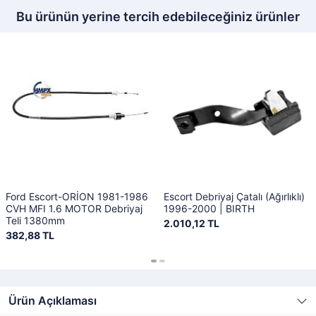
Bu ürünün yerine tercih edebileceğiniz ürünler
Ford Escort-ORİON 1981-1986
Escort Debriyaj Çatalı (Ağırlıklı)
CVH MFI 1.6 MOTOR Debriyaj
1996-2000 | BIRTH
Teli 1380mm
2.010,12 TL
382,88 TL
Ürün Açıklaması