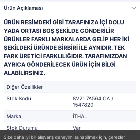
Ürün Açıklaması
ÜRÜN RESİMDEKİ GİBİ TARAFINIZA İÇİ DOLU
YADA ORTASI BOŞ ŞEKİLDE GÖNDERİLİR
ÜRÜNLER FARKLI MARKALARDA GELİP HER İKİ
ŞEKİLDEKİ ÜRÜNDE BİRBİRİ İLE AYNIDIR. TEK
FARK ÜRETİCİ FARKLILIĞIDIR. TARAFIMIZDAN
AYRICA GÖNDERİLECEK ÜRÜN İÇİN BİLGİ
ALABİLİRSİNİZ.
Diğer Özellikler
Stok Kodu
8V21 7A564 CA /
1547820
Marka
İTHAL
Stok Durumu
Var
Size daha iyi bir alışveriş deneyimi sunabilmek için, çerezler