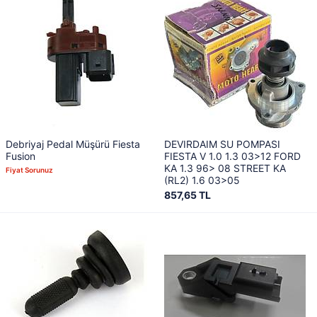
Debriyaj Pedal Müşürü Fiesta
DEVIRDAIM SU POMPASI
Fusion
FIESTA V 1.0 1.3 03>12 FORD
KA 1.3 96> 08 STREET KA
Fiyat Sorunuz
(RL2) 1.6 03>05
857,65 TL