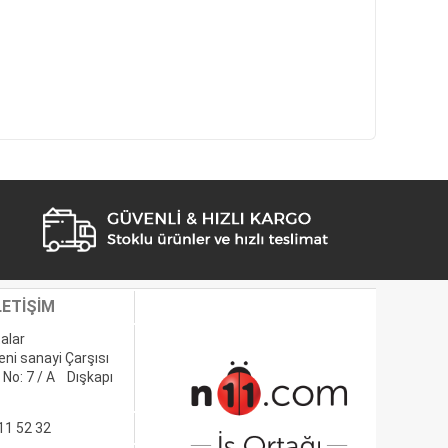
LETİŞİM
alar
eni sanayi Çarşısı
 No: 7 / A Dışkapı
11 52 32