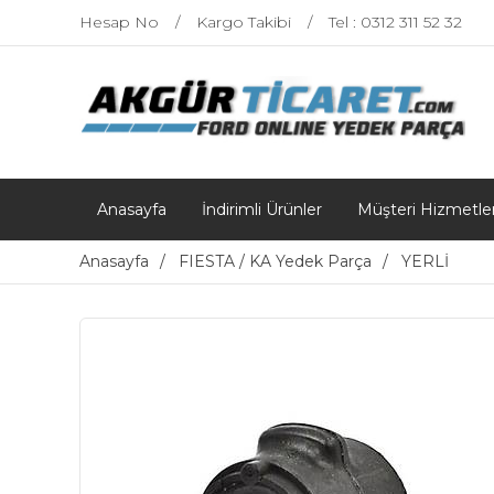
Hesap No
Kargo Takibi
Tel : 0312 311 52 32
Anasayfa
İndirimli Ürünler
Müşteri Hizmetler
Anasayfa
FIESTA / KA Yedek Parça
YERLİ