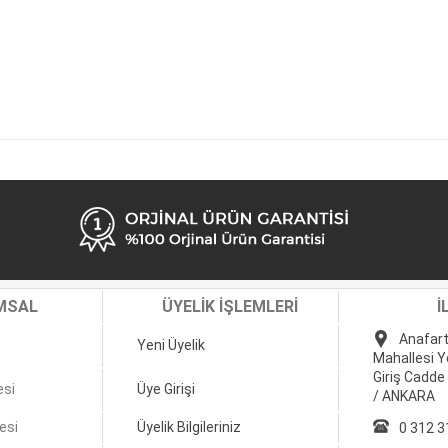
MSAL
ÜYELİK İŞLEMLERİ
İ
Anafart
Yeni Üyelik
Mahallesi Y
Giriş Cadde
esi
Üye Girişi
/ ANKARA
esi
Üyelik Bilgileriniz
0 312 3