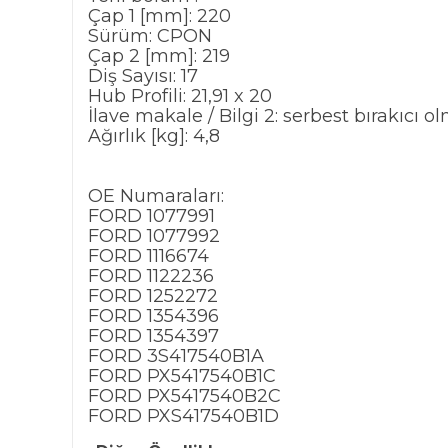
Çap 1 [mm]: 220
Sürüm: CPON
Çap 2 [mm]: 219
Diş Sayısı: 17
Hub Profili: 21,91 x 20
İlave makale / Bilgi 2: serbest bırakıcı 
Ağırlık [kg]: 4,8
OE Numaraları:
FORD 1077991
FORD 1077992
FORD 1116674
FORD 1122236
FORD 1252272
FORD 1354396
FORD 1354397
FORD 3S417540B1A
FORD PX5417540B1C
FORD PX5417540B2C
FORD PXS417540B1D