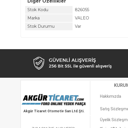
Diğer Özellikler
Stok Kodu
826055
Marka
VALEO
Stok Durumu
Var
KURU
Hakkımızda
Satış Sözleşm
Akgür Ticaret Otomotiv San Ltd.Şti.
Üyelik Sözleşm