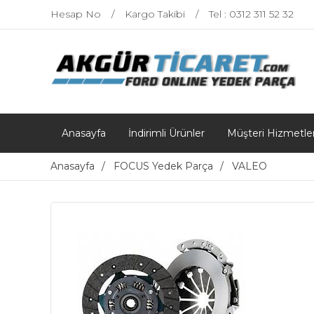
Hesap No
Kargo Takibi
Tel : 0312 311 52 32
Anasayfa
İndirimli Ürünler
Müşteri Hizmetler
Anasayfa
FOCUS Yedek Parça
VALEO