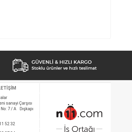
LETİŞİM
alar
eni sanayi Çarşısı
 No: 7 / A Dışkapı
11 52 32