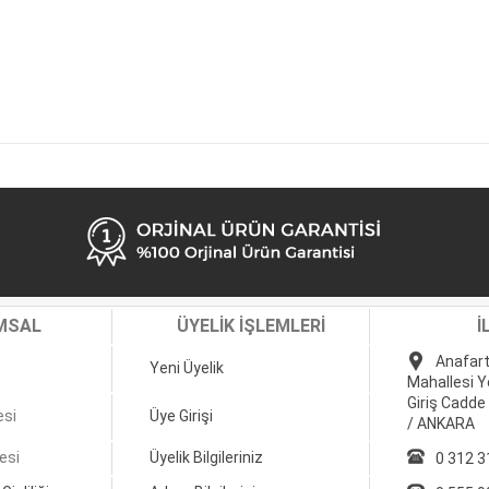
MSAL
ÜYELİK İŞLEMLERİ
İ
Anafart
Yeni Üyelik
Mahallesi Y
Giriş Cadde
esi
Üye Girişi
/ ANKARA
esi
Üyelik Bilgileriniz
0 312 3