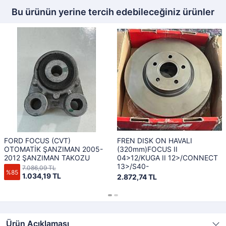
Bu ürünün yerine tercih edebileceğiniz ürünler
FORD FOCUS (CVT)
FREN DISK ON HAVALI
OTOMATİK ŞANZIMAN 2005-
(320mm)FOCUS II
2012 ŞANZIMAN TAKOZU
04>12/KUGA II 12>/CONNECT
13>/S40-
7.086,09 TL
%85
1.034,19 TL
2.872,74 TL
Ürün Açıklaması