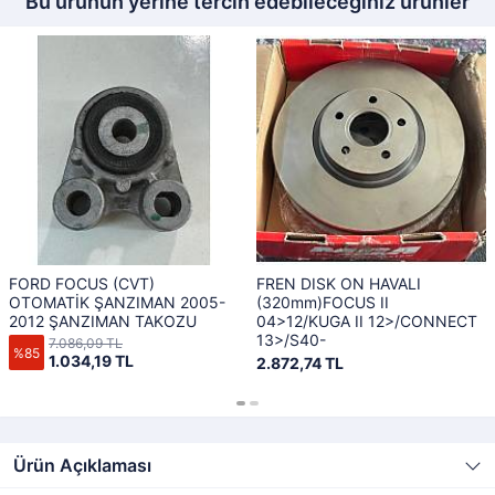
Bu ürünün yerine tercih edebileceğiniz ürünler
FORD FOCUS (CVT)
FREN DISK ON HAVALI
OTOMATİK ŞANZIMAN 2005-
(320mm)FOCUS II
2012 ŞANZIMAN TAKOZU
04>12/KUGA II 12>/CONNECT
13>/S40-
7.086,09 TL
%85
1.034,19 TL
2.872,74 TL
Ürün Açıklaması