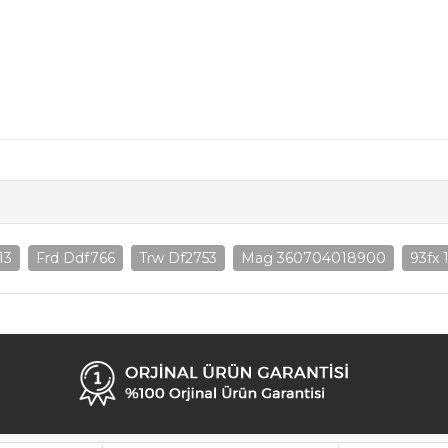
13
Frd Ddf766
Trw Df2753
Mag 360704018900
93fx 