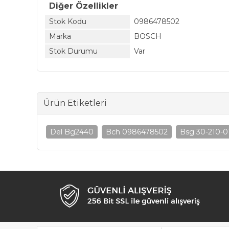
Diğer Özellikler
Stok Kodu
0986478502
Marka
BOSCH
Stok Durumu
Var
Ürün Etiketleri
Del Bg2440
Bch 0986478502
Bsg 30-210-0