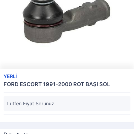
YERLİ
FORD ESCORT 1991-2000 ROT BAŞI SOL
Lütfen Fiyat Sorunuz