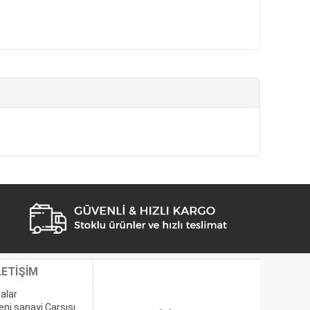
LETİŞİM
alar
eni sanayi Çarşısı