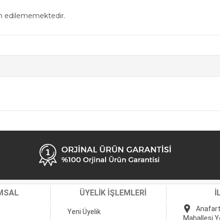
in edilememektedir.
MSAL
ÜYELİK İŞLEMLERİ
İ
Anafart
Yeni Üyelik
Mahallesi Y