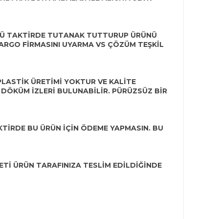
ĞÜ TAKTİRDE TUTANAK TUTTURUP ÜRÜNÜ
KARGO FİRMASINI UYARMA VS ÇÖZÜM TEŞKİL
LASTİK ÜRETİMİ YOKTUR VE KALİTE
 DÖKÜM İZLERİ BULUNABİLİR. PÜRÜZSÜZ BİR
KTİRDE BU ÜRÜN İÇİN ÖDEME YAPMASIN. BU
Tİ ÜRÜN TARAFINIZA TESLİM EDİLDİĞİNDE