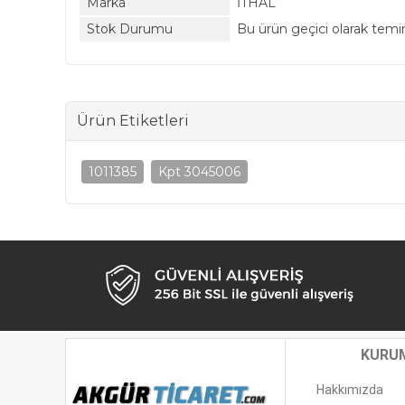
Marka
İTHAL
Stok Durumu
Bu ürün geçici olarak tem
Ürün Etiketleri
1011385
Kpt 3045006
KURU
Hakkımızda