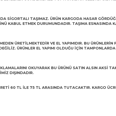
INDA SİGORTALI TAŞIMAZ. ÜRÜN KARGODA HASAR GÖRDÜ
ÜRÜNÜ KABUL ETMEK DURUMUNDADIR. TAŞIMA ESNASINDA 
DEN ÜRETİLMEKTEDİR VE EL YAPIMIDIR. BU ÜRÜNLERİN P
EĞİLİZ. ÜRÜNLER EL YAPIMI OLDUĞU İÇİN TAMPONLARDA
KLAMALARINI OKUYARAK BU ÜRÜNÜ SATIN ALSIN AKSİ TA
İMİZ DIŞINDADIR.
Tİ 60 TL İLE 75 TL ARASINDA TUTACAKTIR. KARGO ÜCRE