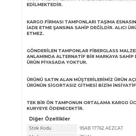
EDİLMEKTEDİR.
KARGO FİRMASI TAMPONLARI TAŞIMA ESNAS
İADE ETME ŞANSINA SAHİP DEĞİLDİR. ALICI 
ETMEZ.
GÖNDERİLEN TAMPONLAR FİBERGLASS MALZEME
ANLAMINDA ALTERNATİF BİR MARKAYA SAHİP D
ÜRÜN PİYASADA YOKTUR.
ÜRÜNÜ SATIN ALAN MÜŞTERİLERİMİZ ÜRÜN AÇI
ÜRÜNÜN SİGORTASIZ GİTMESİ BİZİM İNSİYATİF
TEK BİR ÖN TAMPONUN ORTALAMA KARGO ÜCRE
KURYEYE ÖDENECEKTİR.
Diğer Özellikler
Stok Kodu
95AB 17762 AEZCAT