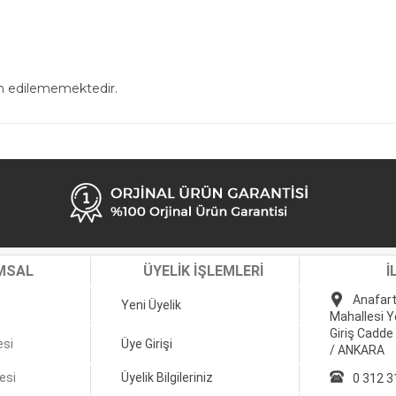
in edilememektedir.
MSAL
ÜYELİK İŞLEMLERİ
İ
Anafart
Yeni Üyelik
Mahallesi Y
Giriş Cadde
esi
Üye Girişi
/ ANKARA
esi
Üyelik Bilgileriniz
0 312 3