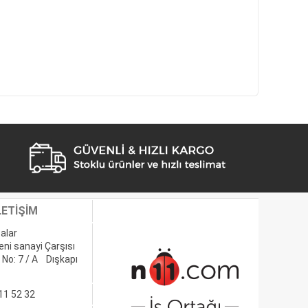
LETİŞİM
alar
eni sanayi Çarşısı
 No: 7 / A Dışkapı
11 52 32