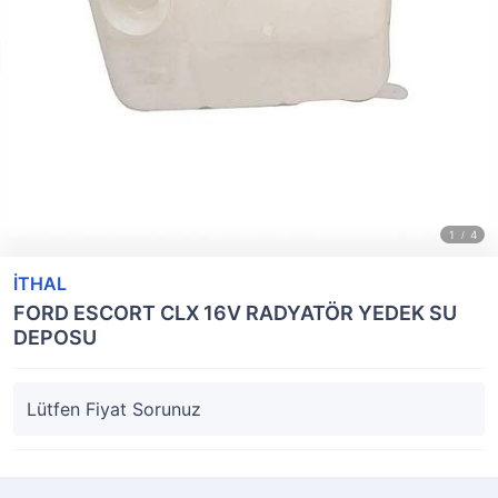
İTHAL
FORD ESCORT CLX 16V RADYATÖR YEDEK SU
DEPOSU
Lütfen Fiyat Sorunuz