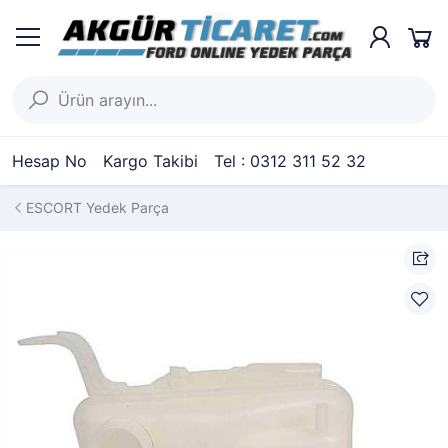
Hesap No
Kargo Takibi
Tel : 0312 311 52 32
ESCORT Yedek Parça