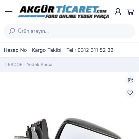
Hesap No
Kargo Takibi
Tel : 0312 311 52 32
ESCORT Yedek Parça