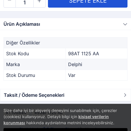
Ürün Açıklaması
Diğer Özellikler
Stok Kodu
98AT 1125 AA
Marka
Delphi
Stok Durumu
Var
Taksit / Ödeme Seçenekleri
Size daha iyi bir alışveriş deneyimi sunabilmek için, çerezler
T106844
98at 1125 Aa
(cookies) kullanıyoruz. Detaylı bilgi için
kişisel verilerin
korunması
hakkında aydınlatma metnini inceleyebilirsiniz.
®
PlatinMarket
E-Ticaret Sistemi
İle Hazırlanmıştır.