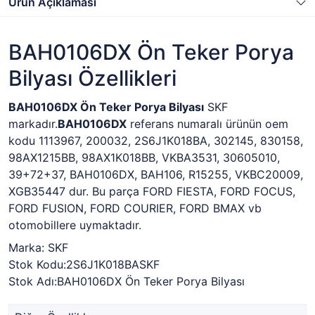
Ürün Açıklaması
BAH0106DX Ön Teker Porya
Bilyası Özellikleri
BAH0106DX Ön Teker Porya Bilyası
SKF
markadır.
BAH0106DX
referans numaralı ürünün oem
kodu 1113967, 200032, 2S6J1K018BA, 302145, 830158,
98AX1215BB, 98AX1K018BB, VKBA3531, 30605010,
39+72+37, BAH0106DX, BAH106, R15255, VKBC20009,
XGB35447 dur. Bu parça FORD FIESTA, FORD FOCUS,
FORD FUSION, FORD COURIER, FORD BMAX vb
otomobillere uymaktadır.
Marka: SKF
Stok Kodu:2S6J1K018BASKF
Stok Adı:
BAH0106DX Ön Teker Porya Bilyası