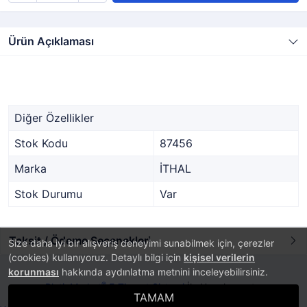
Ürün Açıklaması
Diğer Özellikler
Stok Kodu
87456
Marka
İTHAL
Stok Durumu
Var
Taksit / Ödeme Seçenekleri
Size daha iyi bir alışveriş deneyimi sunabilmek için, çerezler
(cookies) kullanıyoruz. Detaylı bilgi için
kişisel verilerin
korunması
hakkında aydınlatma metnini inceleyebilirsiniz.
®
PlatinMarket
E-Ticaret Sistemi
İle Hazırlanmıştır.
TAMAM