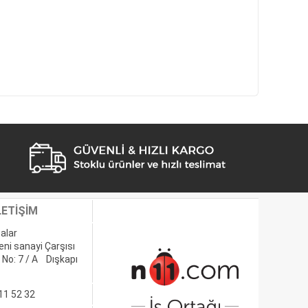
LETİŞİM
alar
eni sanayi Çarşısı
 No: 7 / A Dışkapı
11 52 32