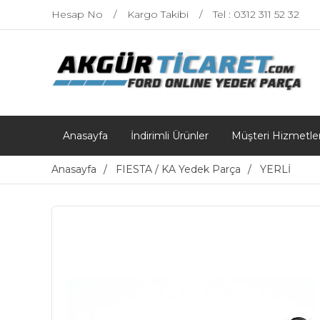
Hesap No
Kargo Takibi
Tel : 0312 311 52 32
Anasayfa
İndirimli Ürünler
Müşteri Hizmetler
Anasayfa
FIESTA / KA Yedek Parça
YERLİ