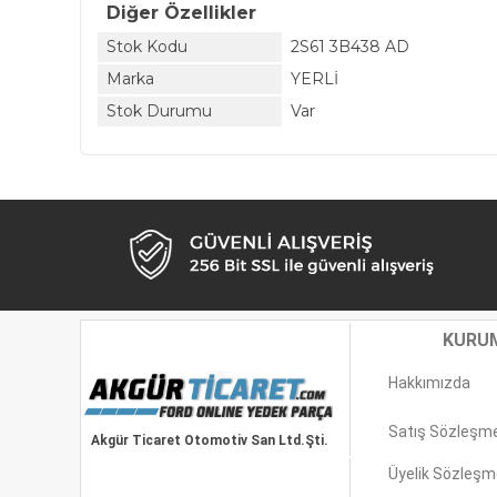
Diğer Özellikler
Stok Kodu
2S61 3B438 AD
Marka
YERLİ
Stok Durumu
Var
KURU
Hakkımızda
Satış Sözleşm
Akgür Ticaret Otomotiv San Ltd.Şti.
Üyelik Sözleşm