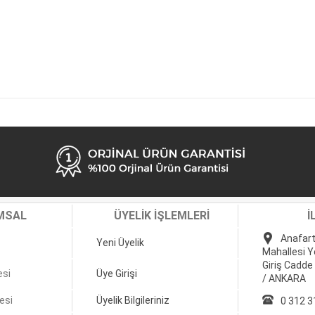
MSAL
ÜYELİK İŞLEMLERİ
İ
Anafart
Yeni Üyelik
Mahallesi Y
Giriş Cadde
esi
Üye Girişi
/ ANKARA
esi
Üyelik Bilgileriniz
0 312 3