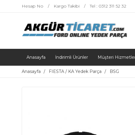
Hesap No
Kargo Takibi
Tel : 0312 311 52 32
Anasayfa
İndirimli Ürünler
Müşteri Hizmetler
Anasayfa
FIESTA / KA Yedek Parça
BSG