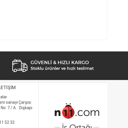
LETİŞİM
alar
eni sanayi Çarşısı
 No: 7 / A Dışkapı
11 52 32