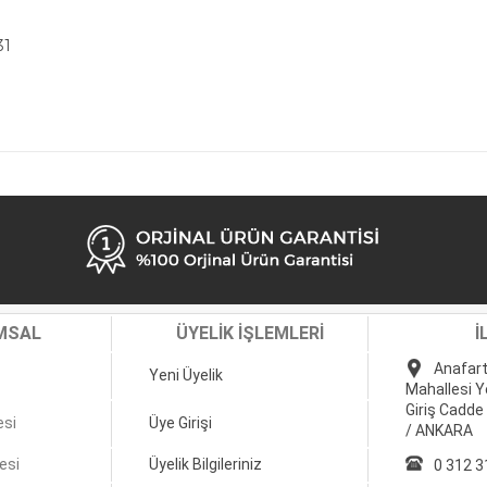
31
MSAL
ÜYELİK İŞLEMLERİ
İ
Anafart
Yeni Üyelik
Mahallesi Y
Giriş Cadde
esi
Üye Girişi
/ ANKARA
esi
Üyelik Bilgileriniz
0 312 3