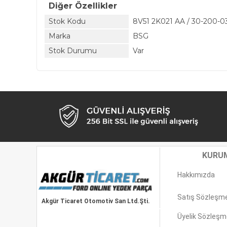
Diğer Özellikler
Stok Kodu
8V51 2K021 AA / 30-200-0
Marka
BSG
Stok Durumu
Var
KURU
Hakkımızda
Satış Sözleşm
Akgür Ticaret Otomotiv San Ltd.Şti.
Üyelik Sözleşm