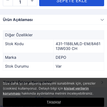
Ürün Açıklaması
Diğer Özellikler
Stok Kodu
431-1188LMLD-EM/8A61
13W030 CH
Marka
DEPO
Stok Durumu
Var
Taksit / Ödeme Seçenekleri
Size daha iyi bir alışveriş deneyimi sunabilmek için, çerezler
(cookies) kullanıyoruz. Detaylı bilgi için
kişisel verilerin
korunması
hakkında aydınlatma metnini inceleyebilirsiniz.
®
PlatinMarket
E-Ticaret Sistemi
İle Hazırlanmıştır.
TAMAM
Whatsappla Sipariş Ver!