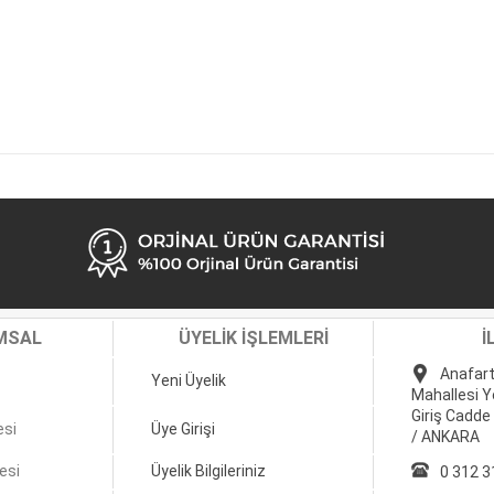
MSAL
ÜYELİK İŞLEMLERİ
İ
Anafart
Yeni Üyelik
Mahallesi Y
Giriş Cadde
esi
Üye Girişi
/ ANKARA
esi
Üyelik Bilgileriniz
0 312 3