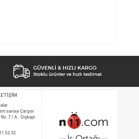
LETİŞİM
alar
eni sanayi Çarşısı
 No: 7 / A Dışkapı
11 52 32