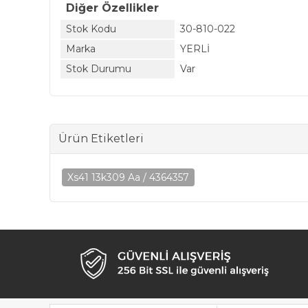
Diğer Özellikler
Stok Kodu
30-810-022
Marka
YERLİ
Stok Durumu
Var
Ürün Etiketleri
Xs41 13k309 Aa / 4364357