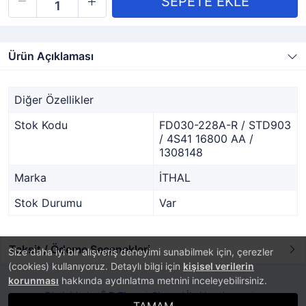
Ürün Açıklaması
Diğer Özellikler
Stok Kodu
FD030-228A-R / STD903
/ 4S41 16800 AA /
1308148
Marka
İTHAL
Stok Durumu
Var
Taksit / Ödeme Seçenekleri
Size daha iyi bir alışveriş deneyimi sunabilmek için, çerezler
(cookies) kullanıyoruz. Detaylı bilgi için
kişisel verilerin
korunması
hakkında aydınlatma metnini inceleyebilirsiniz.
®
PlatinMarket
E-Ticaret Sistemi
İle Hazırlanmıştır.