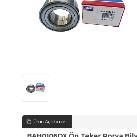
Ürün Açıklaması
BAH0106DX Ön Teker Porya Bilya