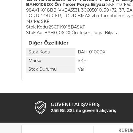
BAH0106DX Ön Teker Porya Bilyası
SKF markadır
98AX1K018BB, VKBA3531, 30605010, 39+72+37, B
FORD COURIER, FORD BMAX vb otomobillere uyma
Marka: SKF
Stok Kodu:2S6J1K018BASKF
Stok Adı:
BAH0106DX Ön Teker Porya Bilyası
Diğer Özellikler
Stok Kodu
BAH-0106DX
Marka
SKF
Stok Durumu
Var
KURU