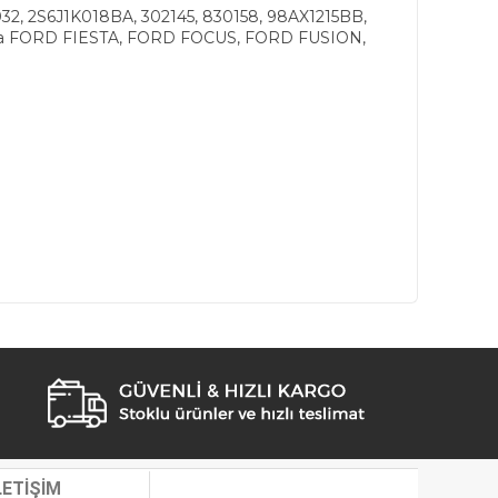
032, 2S6J1K018BA, 302145, 830158, 98AX1215BB,
rça FORD FIESTA, FORD FOCUS, FORD FUSION,
LETİŞİM