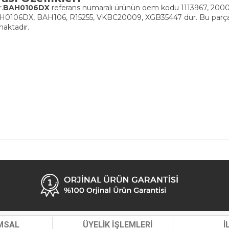
.
BAH0106DX
referans numaralı ürünün oem kodu 1113967, 200
AH0106DX, BAH106, R15255, VKBC20009, XGB35447 dur. Bu pa
ktadır.
MSAL
ÜYELİK İŞLEMLERİ
İ