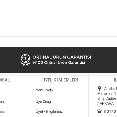
MSAL
ÜYELİK İŞLEMLERİ
İ
Anafart
Yeni Üyelik
Mahallesi Y
Giriş Cadde
esi
Üye Girişi
/ ANKARA
esi
Üyelik Bilgileriniz
0 312 3