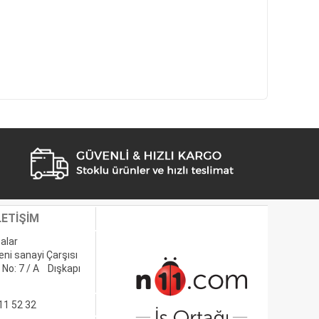
LETİŞİM
alar
eni sanayi Çarşısı
 No: 7 / A Dışkapı
11 52 32