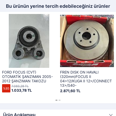
Bu ürünün yerine tercih edebileceğiniz ürünler
FORD FOCUS (CVT)
FREN DISK ON HAVALI
OTOMATİK ŞANZIMAN 2005-
(320mm)FOCUS II
2012 ŞANZIMAN TAKOZU
04>12/KUGA II 12>/CONNECT
13>/S40-
7.083,28 TL
%85
1.033,78 TL
2.871,60 TL
Ürün Açıklaması