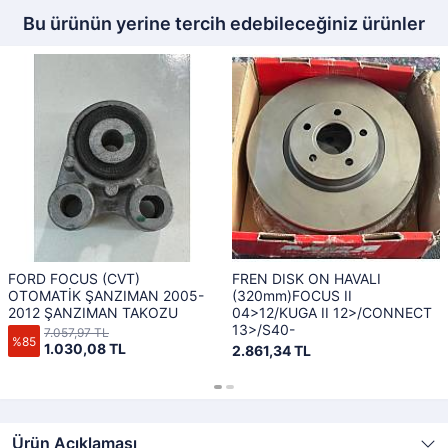
Bu ürünün yerine tercih edebileceğiniz ürünler
FORD FOCUS (CVT)
FREN DISK ON HAVALI
OTOMATİK ŞANZIMAN 2005-
(320mm)FOCUS II
2012 ŞANZIMAN TAKOZU
04>12/KUGA II 12>/CONNECT
13>/S40-
7.057,97 TL
%85
1.030,08 TL
2.861,34 TL
Ürün Açıklaması