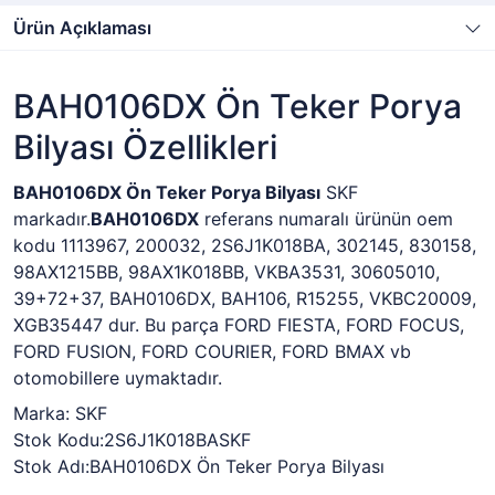
Ürün Açıklaması
BAH0106DX Ön Teker Porya
Bilyası Özellikleri
BAH0106DX Ön Teker Porya Bilyası
SKF
markadır.
BAH0106DX
referans numaralı ürünün oem
kodu 1113967, 200032, 2S6J1K018BA, 302145, 830158,
98AX1215BB, 98AX1K018BB, VKBA3531, 30605010,
39+72+37, BAH0106DX, BAH106, R15255, VKBC20009,
XGB35447 dur. Bu parça FORD FIESTA, FORD FOCUS,
FORD FUSION, FORD COURIER, FORD BMAX vb
otomobillere uymaktadır.
Marka: SKF
Stok Kodu:2S6J1K018BASKF
Stok Adı:
BAH0106DX Ön Teker Porya Bilyası