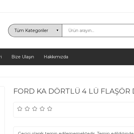
i
Bize Ulaşın
Hakkımızda
FORD KA DÖRTLÜ 4 LÜ FLAŞÖR
Geçici olarak temin edilememektedir. Temin edildiğinde