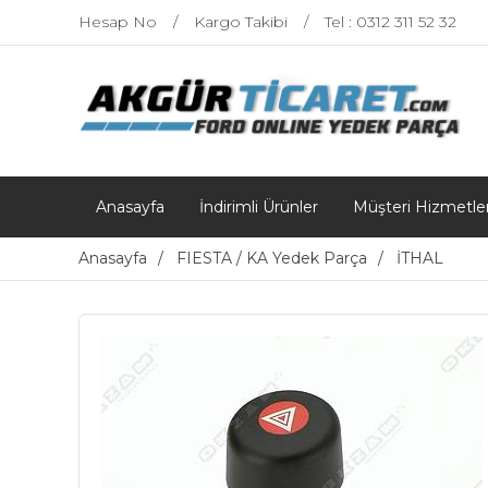
Hesap No
Kargo Takibi
Tel : 0312 311 52 32
Anasayfa
İndirimli Ürünler
Müşteri Hizmetler
Anasayfa
FIESTA / KA Yedek Parça
İTHAL