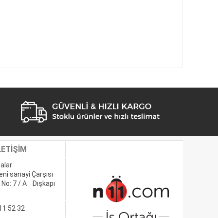
LETİŞİM
alar
eni sanayi Çarşısı
 No: 7 / A Dışkapı
11 52 32