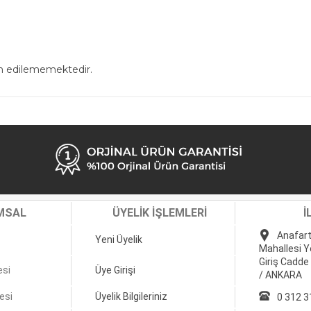
in edilememektedir.
MSAL
ÜYELİK İŞLEMLERİ
İ
Anafart
Yeni Üyelik
Mahallesi Y
Giriş Cadde
esi
Üye Girişi
/ ANKARA
esi
Üyelik Bilgileriniz
0 312 3