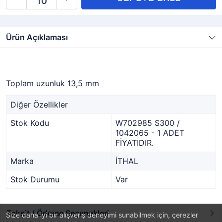
Ürün Açıklaması
Toplam uzunluk 13,5 mm
Diğer Özellikler
Stok Kodu
W702985 S300 /
1042065 - 1 ADET
FİYATIDIR.
Marka
İTHAL
Stok Durumu
Var
Taksit / Ödeme Seçenekleri
Size daha iyi bir alışveriş deneyimi sunabilmek için, çerezler