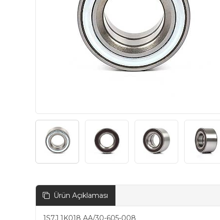
Ürün Açıklaması
1S7J 1K018 AA/30-605-008