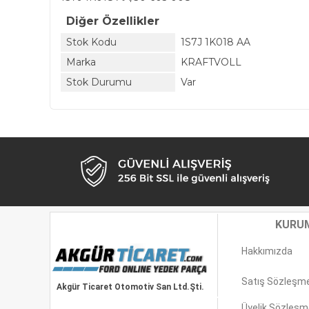
Diğer Özellikler
Stok Kodu
1S7J 1K018 AA
Marka
KRAFTVOLL
Stok Durumu
Var
KURU
Hakkımızda
Satış Sözleşm
Akgür Ticaret Otomotiv San Ltd.Şti.
Üyelik Sözleşm