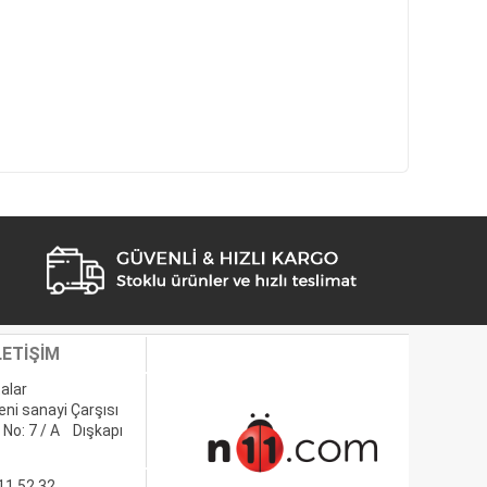
LETİŞİM
alar
eni sanayi Çarşısı
 No: 7 / A Dışkapı
11 52 32