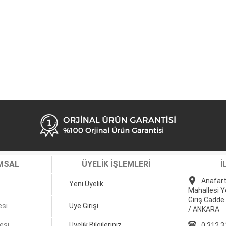
MSAL
ÜYELİK İŞLEMLERİ
İ
Anafart
Yeni Üyelik
Mahallesi Y
Giriş Cadde
esi
Üye Girişi
/ ANKARA
esi
Üyelik Bilgileriniz
0 312 3