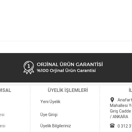
MSAL
ÜYELİK İŞLEMLERİ
İ
Anafart
Yeni Üyelik
Mahallesi Y
Giriş Cadde
esi
Üye Girişi
/ ANKARA
esi
Üyelik Bilgileriniz
0 312 3