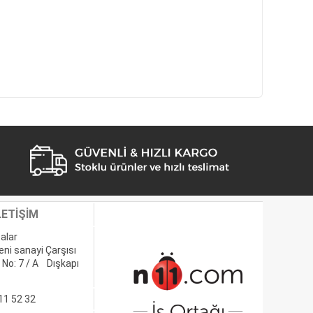
LETİŞİM
alar
eni sanayi Çarşısı
 No: 7 / A Dışkapı
11 52 32