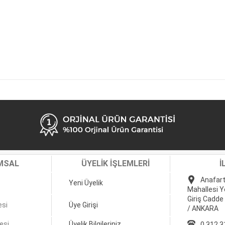
MSAL
ÜYELİK İŞLEMLERİ
İ
Anafart
Yeni Üyelik
Mahallesi Y
Giriş Cadde
esi
Üye Girişi
/ ANKARA
esi
Üyelik Bilgileriniz
0 312 3