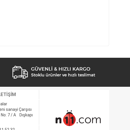
LETİŞİM
alar
eni sanayi Çarşısı
 No: 7 / A Dışkapı
11 52 32