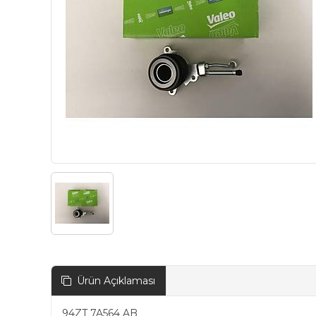
Ürün Açıklaması
94ZT 7A564 AB