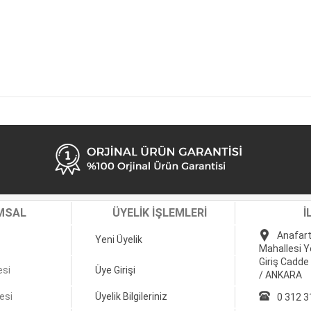
MSAL
ÜYELİK İŞLEMLERİ
İ
Anafart
Yeni Üyelik
Mahallesi Y
Giriş Cadde
esi
Üye Girişi
/ ANKARA
esi
Üyelik Bilgileriniz
0 312 3