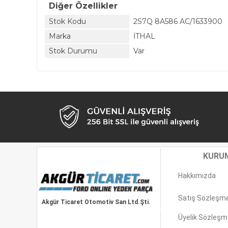
Diğer Özellikler
Stok Kodu
2S7Q 8A586 AC/1633900
Marka
İTHAL
Stok Durumu
Var
KURU
Hakkımızda
Satış Sözleşm
Akgür Ticaret Otomotiv San Ltd.Şti.
Üyelik Sözleşm