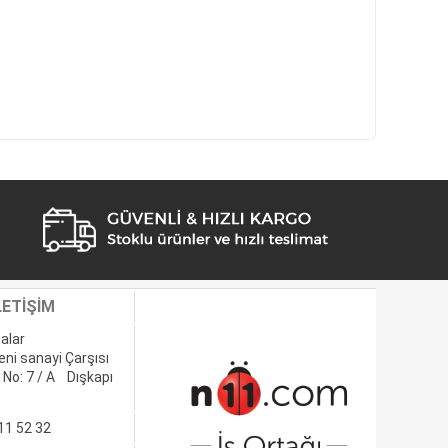
LETİŞİM
alar
eni sanayi Çarşısı
 No: 7 / A Dışkapı
11 52 32