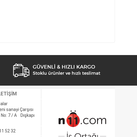
LETİŞİM
alar
eni sanayi Çarşısı
 No: 7 / A Dışkapı
11 52 32