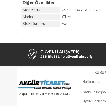
Diğer Özellikler
Stok Kodu
6S71 515B0 AA/1364871
Marka
İTHAL
Stok Durumu
Var
KURU
Hakkımızda
Satış Sözleşm
Akgür Ticaret Otomotiv San Ltd.Şti.
Üyelik Sözleşm