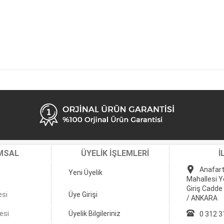
MSAL
ÜYELİK İŞLEMLERİ
İ
Anafart
Yeni Üyelik
Mahallesi Y
Giriş Cadde
esi
Üye Girişi
/ ANKARA
esi
Üyelik Bilgileriniz
0 312 3