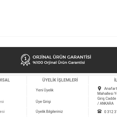
MSAL
ÜYELİK İŞLEMLERİ
İ
Anafart
Yeni Üyelik
Mahallesi Y
Giriş Cadde
esi
Üye Girişi
/ ANKARA
esi
Üyelik Bilgileriniz
0 312 3