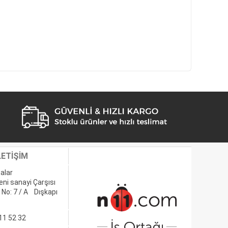
LETİŞİM
alar
eni sanayi Çarşısı
 No: 7 / A Dışkapı
11 52 32