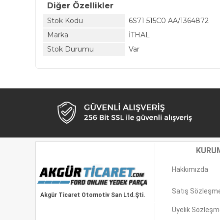
Diğer Özellikler
Stok Kodu
6S71 515C0 AA/1364872
Marka
İTHAL
Stok Durumu
Var
KURU
Hakkımızda
Satış Sözleşm
Akgür Ticaret Otomotiv San Ltd.Şti.
Üyelik Sözleşm