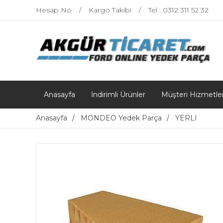
Hesap No
Kargo Takibi
Tel : 0312 311 52 32
Anasayfa
İndirimli Ürünler
Müşteri Hizmetler
Anasayfa
MONDEO Yedek Parça
YERLİ