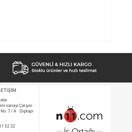
LETİŞİM
alar
eni sanayi Çarşısı
 No: 7 / A Dışkapı
11 52 32