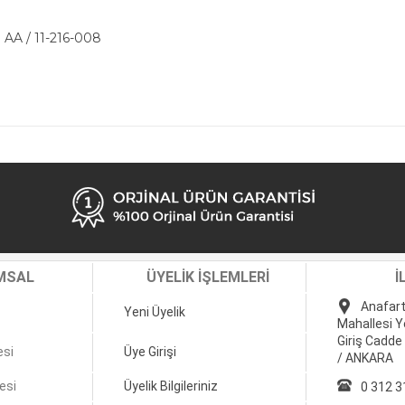
 AA / 11-216-008
MSAL
ÜYELİK İŞLEMLERİ
İ
Anafart
Yeni Üyelik
Mahallesi Y
Giriş Cadde
esi
Üye Girişi
/ ANKARA
esi
Üyelik Bilgileriniz
0 312 3