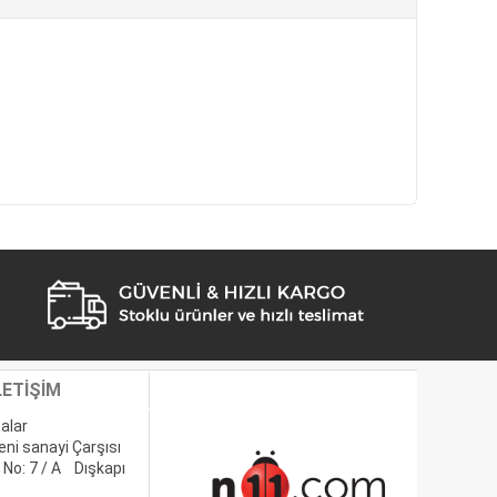
LETİŞİM
alar
eni sanayi Çarşısı
 No: 7 / A Dışkapı