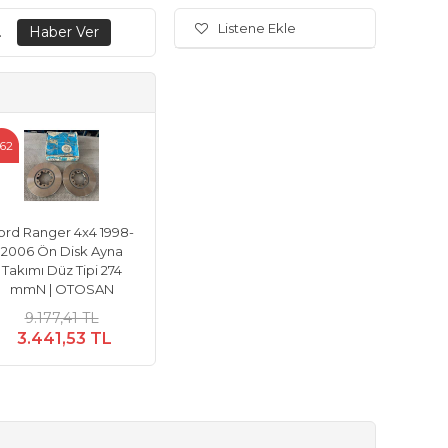
Listene Ekle
.
62
ord Ranger 4x4 1998-
2006 Ön Disk Ayna
Takımı Düz Tipi 274
mmN | OTOSAN
9.177,41 TL
3.441,53 TL