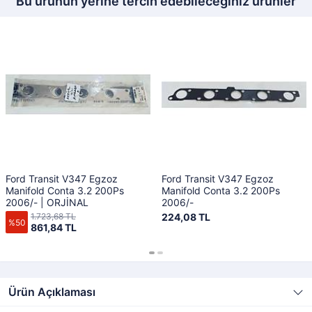
Bu ürünün yerine tercih edebileceğiniz ürünler
Ford Transit V347 Egzoz
Ford Transit V347 Egzoz
Manifold Conta 3.2 200Ps
Manifold Conta 3.2 200Ps
2006/- | ORJİNAL
2006/-
1.723,68 TL
224,08 TL
%50
861,84 TL
Ürün Açıklaması