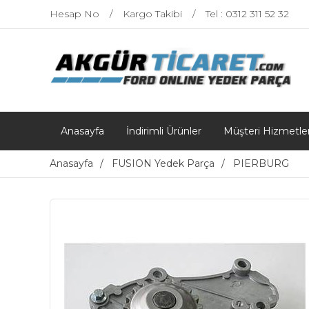
Hesap No
Kargo Takibi
Tel : 0312 311 52 32
Anasayfa
İndirimli Ürünler
Müşteri Hizmetler
Anasayfa
FUSION Yedek Parça
PIERBURG