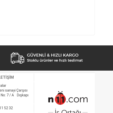
LETİŞİM
alar
eni sanayi Çarşısı
 No: 7 / A Dışkapı
11 52 32