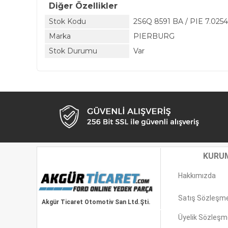
Diğer Özellikler
Stok Kodu
2S6Q 8591 BA / PIE 7.0254
Marka
PIERBURG
Stok Durumu
Var
KURU
Hakkımızda
Satış Sözleşm
Akgür Ticaret Otomotiv San Ltd.Şti.
Üyelik Sözleşm