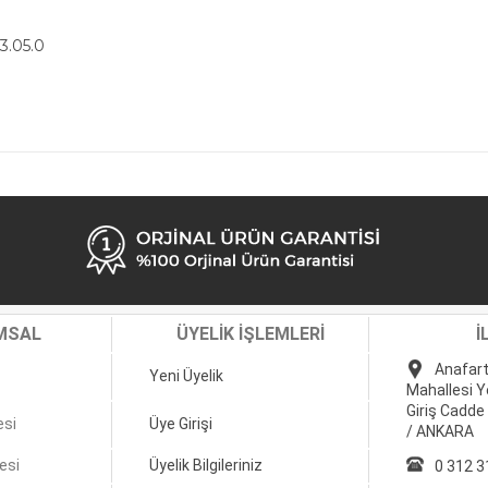
3.05.0
MSAL
ÜYELİK İŞLEMLERİ
İ
Anafart
Yeni Üyelik
Mahallesi Y
Giriş Cadde
esi
Üye Girişi
/ ANKARA
esi
Üyelik Bilgileriniz
0 312 3