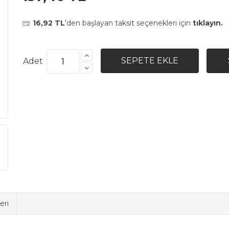
16,92 TL
'den başlayan taksit seçenekleri için
tıklayın.
Adet
eri