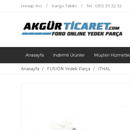
Hesap No
Kargo Takibi
Tel : 0312 311 52 32
Anasayfa
İndirimli Ürünler
Müşteri Hizmetler
Anasayfa
FUSION Yedek Parça
İTHAL