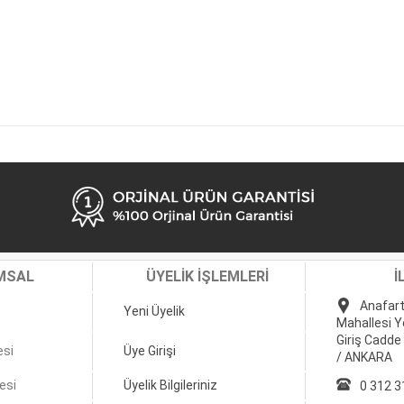
MSAL
ÜYELİK İŞLEMLERİ
İ
Anafart
Yeni Üyelik
Mahallesi Y
Giriş Cadde
esi
Üye Girişi
/ ANKARA
esi
Üyelik Bilgileriniz
0 312 3