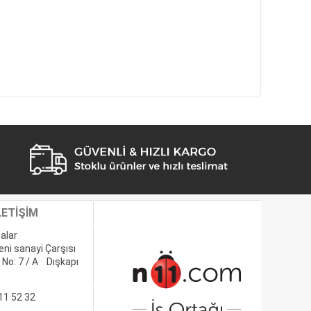
LETİŞİM
alar
eni sanayi Çarşısı
 No: 7 / A Dışkapı
11 52 32