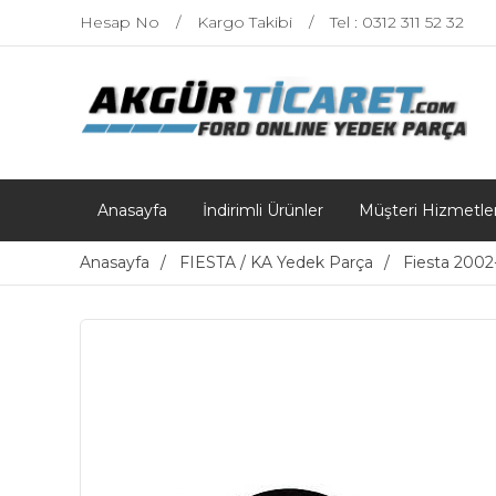
Hesap No
Kargo Takibi
Tel : 0312 311 52 32
Anasayfa
İndirimli Ürünler
Müşteri Hizmetler
Anasayfa
FIESTA / KA Yedek Parça
Fiesta 200