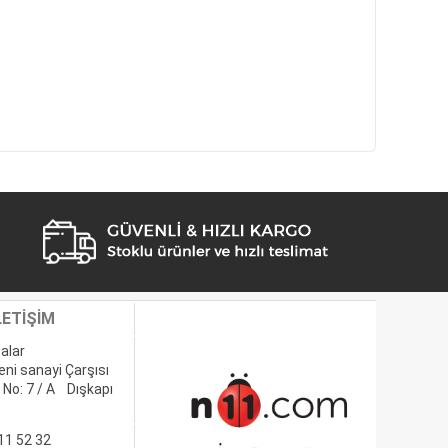
LETİŞİM
alar
eni sanayi Çarşısı
 No: 7 / A Dışkapı
11 52 32