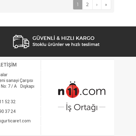
1
2
›
»
LETİŞİM
alar
eni sanayi Çarşısı
 No: 7 / A Dışkapı
11 52 32
90 37 24
kgurticaret.com