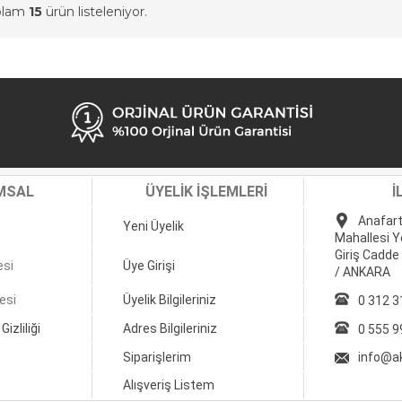
oplam
15
ürün listeleniyor.
MSAL
ÜYELİK İŞLEMLERİ
İ
Anafart
Yeni Üyelik
Mahallesi Y
Giriş Cadde
esi
Üye Girişi
/ ANKARA
esi
Üyelik Bilgileriniz
0 312 3
Gizliliği
Adres Bilgileriniz
0 555 9
Siparişlerim
info@a
Alışveriş Listem