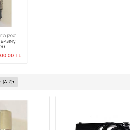
O (2001-
 BASINÇ
RÜ
00,00 TL