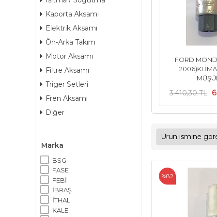
Isıtma / Soğutma
Kaporta Aksamı
Elektrik Aksamı
Ön-Arka Takım
Motor Aksamı
FORD MONDE
2006)KLİMA
Filtre Aksamı
MÜŞÜ
Triger Setleri
6
3.410,30 TL
Fren Aksamı
Diğer
Marka
BSG
FASE
%82
FEBİ
İBRAŞ
İTHAL
KALE