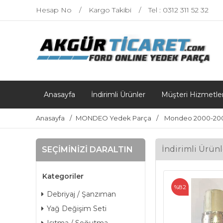
Hesap No
Kargo Takibi
Tel : 0312 311 52 32
Anasayfa
İndirimli Ürünler
Müşteri Hizmetler
Anasayfa
MONDEO Yedek Parça
Mondeo 2000-20
İndirimli Ürünl
SEÇIMINIZI DARALTIN
Kategoriler
%82
Debriyaj / Şanzıman
Yağ Değişim Seti