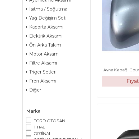
Aydınlatma Aksamı
Isıtma / Soğutma
Yağ Değişim Seti
Kaporta Aksamı
Elektrik Aksamı
Ön-Arka Takım
Motor Aksamı
Filtre Aksamı
Ayna Kapağı Couri
Triger Setleri
Fiya
Fren Aksamı
Diğer
Marka
FORD OTOSAN
İTHAL
ORJİNAL