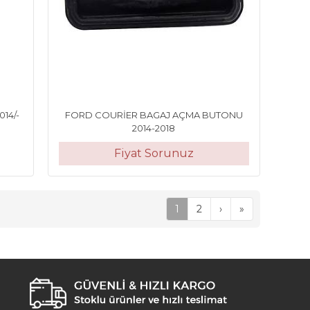
014/-
FORD COURİER BAGAJ AÇMA BUTONU
2014-2018
Fiyat Sorunuz
1
2
›
»