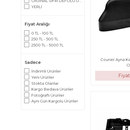
ORJİNAL SIFIR DEFOLU ÜRÜN
YERLİ
Fiyat Aralığı
0 TL - 100 TL
250 TL - 500 TL
2500 TL - 5000 TL
Courier Ayna Ka
Sadece
O
İndirimli Ürünler
Fiya
Yeni Ürünler
Stokta Olanlar
Kargo Bedava Ürünler
Fotoğraflı Ürünler
Aynı Gün Kargolu Ürünler