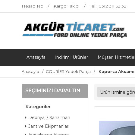
Hesap No
Kargo Takibi
Tel : 0312 311 52 32
Anasayfa
İndirimli Ürünler
Müşteri Hizmetler
Anasayfa
COURİER Yedek Parça
Kaporta Aksamı
SEÇIMINIZI DARALTIN
Kategoriler
Debriyaj / Şanzıman
Jant ve Ekipmanları