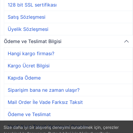
128 bit SSL sertifikası
Satış Sözleşmesi
Üyelik Sözleşmesi
Ödeme ve Teslimat Bilgisi
Hangi kargo firması?
Kargo Ücret Bilgisi
Kapıda Ödeme
Siparişim bana ne zaman ulaşır?
Mail Order İle Vade Farksız Taksit
Ödeme ve Teslimat
Kredi Kartı Taksit Komisyon Oranları
Size daha iyi bir alışveriş deneyimi sunabilmek için, çerezler