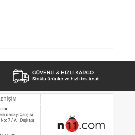
LETİŞİM
alar
eni sanayi Çarşısı
 No: 7 / A Dışkapı