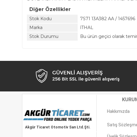
Diğer Özellikler
Stok Kodu
7S71 13A382 AA / 1457696
Marka
İTHAL
Stok Durumu
Bu ürün geçici olarak tem
KURU
Hakkımızda
Satış Sözleşm
Akgür Ticaret Otomotiv San Ltd.Şti.
Üyelik Sözleşm