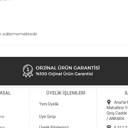
in edilememektedir.
MSAL
ÜYELİK İŞLEMLERİ
İ
Anafart
Yeni Üyelik
Mahallesi Y
Giriş Cadde
esi
Üye Girişi
/ ANKARA
esi
Üyelik Bilgileriniz
0 312 3