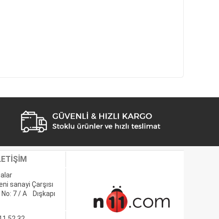
LETİŞİM
alar
eni sanayi Çarşısı
 No: 7 / A Dışkapı
11 52 32